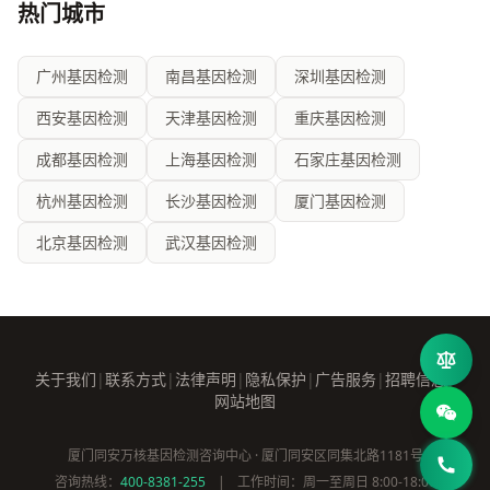
热门城市
广州基因检测
南昌基因检测
深圳基因检测
西安基因检测
天津基因检测
重庆基因检测
成都基因检测
上海基因检测
石家庄基因检测
杭州基因检测
长沙基因检测
厦门基因检测
北京基因检测
武汉基因检测
关于我们
|
联系方式
|
法律声明
|
隐私保护
|
广告服务
|
招聘信息
|
网站地图
厦门同安万核基因检测咨询中心 · 厦门同安区同集北路1181号
咨询热线：
400-8381-255
|
工作时间：周一至周日 8:00-18:00