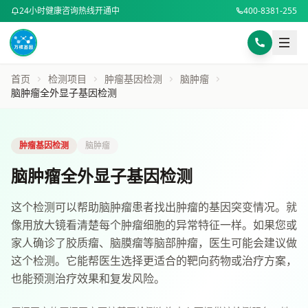
24小时健康咨询热线开通中
400-8381-255
样本采集指南
BMI计算器
首页
检测项目
肿瘤基因检测
脑肿瘤
身高 (cm)
选择咨询方式
脑肿瘤全外显子基因检测
电话咨询
在线咨询
专业顾问为您解答
体重 (kg)
肿瘤基因检测
脑肿瘤
电话咨询 400-8381-255
脑肿瘤全外显子基因检测
微信扫码咨询
或添加微信号：
DNA8494
微信咨询
这个检测可以帮助脑肿瘤患者找出肿瘤的基因突变情况。就
计算BMI
像用放大镜看清楚每个肿瘤细胞的异常特征一样。如果您或
复制微信号
家人确诊了胶质瘤、脑膜瘤等脑部肿瘤，医生可能会建议做
这个检测。它能帮医生选择更适合的靶向药物或治疗方案，
预约健康咨询
也能预测治疗效果和复发风险。