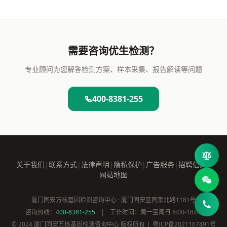
需要咨询优生检测？
专业顾问为您解答检测方案、样本采集、报告解读等问题
400-8381-255
关于我们
|
联系方式
|
法律声明
|
隐私保护
|
广告服务
|
招聘信息
|
网站地图
厦门同安万核基因检测咨询中心 · 厦门同安区同集北路1181号
咨询热线：
400-8381-255
|
工作时间：周一至周日 8:00-18:00
© 2024 厦门同安万核基因检测咨询中心 版权所有
|
粤ICP备2021167491号