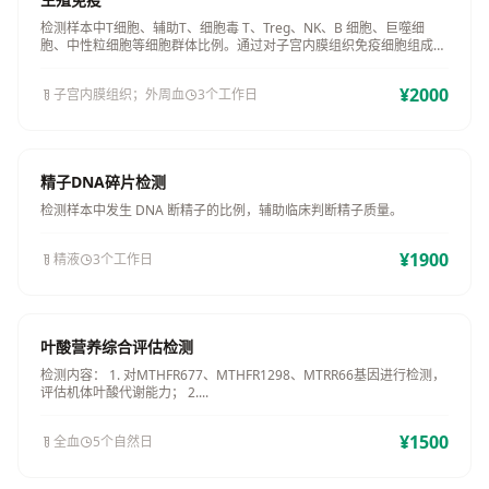
检测样本中T细胞、辅助T、细胞毒 T、Treg、NK、B 细胞、巨噬细
胞、中性粒细胞等细胞群体比例。通过对子宫内膜组织免疫细胞组成的
测定，辅助判断妊娠结局。
¥2000
子宫内膜组织；外周血
3个工作日
精子DNA碎片检测
检测样本中发生 DNA 断精子的比例，辅助临床判断精子质量。
¥1900
精液
3个工作日
叶酸营养综合评估检测
检测内容： 1. 对MTHFR677、MTHFR1298、MTRR66基因进行检测，
评估机体叶酸代谢能力； 2....
¥1500
全血
5个自然日