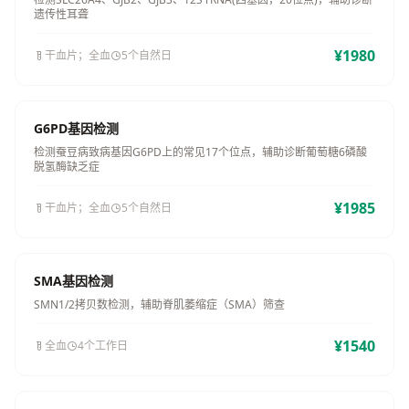
遗传性耳聋
¥1980
干血片；全血
5个自然日
G6PD基因检测
检测蚕豆病致病基因G6PD上的常见17个位点，辅助诊断葡萄糖6磷酸
脱氢酶缺乏症
¥1985
干血片；全血
5个自然日
SMA基因检测
SMN1/2拷贝数检测，辅助脊肌萎缩症（SMA）筛查
¥1540
全血
4个工作日