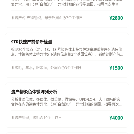
复异常，用于分析自然流产、异常妊娠的遗传学原因，指导再次生育
¥2800
流产/引产物组织；母亲外周血
7个工作日
STR快速产前诊断检测
检测20个位点（21、18、13 号染色体上特异性短串联重复序列遗传位
点、性染色体上特异性STR遗传位点和2个基因位点），辅助诊断产前
胎儿染色体（非整倍体/整倍体）异常
¥1500
绒毛；羊水；脐带血；外周血
3个工作日
流产物染色体微阵列分析
分析非整倍体、多倍体、微重复、微缺失、UPD/LOH、大于30%的嵌
合体在内的染色体异常，分析自然流产、异常妊娠的原因，指导再次生
育
¥4000
流产组织；绒毛
10个工作日