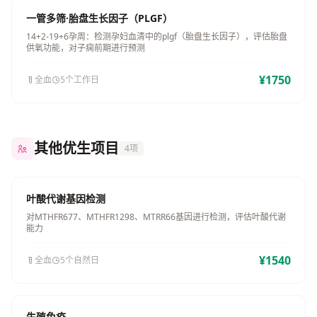
一管多筛·胎盘生长因子（PLGF）
14+2-19+6孕周：检测孕妇血清中的plgf（胎盘生长因子），评估胎盘
供氧功能，对子痫前期进行预测
¥1750
全血
5个工作日
其他优生项目
4项
叶酸代谢基因检测
对MTHFR677、MTHFR1298、MTRR66基因进行检测，评估叶酸代谢
能力
¥1540
全血
5个自然日
生殖免疫