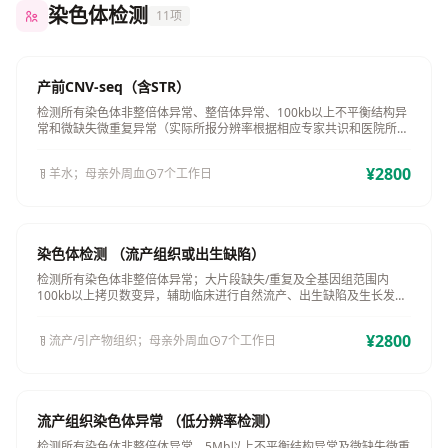
染色体检测
11项
产前CNV-seq（含STR）
检测所有染色体非整倍体异常、整倍体异常、100kb以上不平衡结构异
常和微缺失微重复异常（实际所报分辨率根据相应专家共识和医院所要
求），辅助诊断产前样本染色...
¥2800
羊水；母亲外周血
7个工作日
染色体检测 （流产组织或出生缺陷）
检测所有染色体非整倍体异常；大片段缺失/重复及全基因组范围内
100kb以上拷贝数变异，辅助临床进行自然流产、出生缺陷及生长发育
迟缓等病因诊断分析，指导再次生育
¥2800
流产/引产物组织；母亲外周血
7个工作日
流产组织染色体异常 （低分辨率检测）
检测所有染色体非整倍体异常、5Mb以上不平衡结构异常及微缺失微重