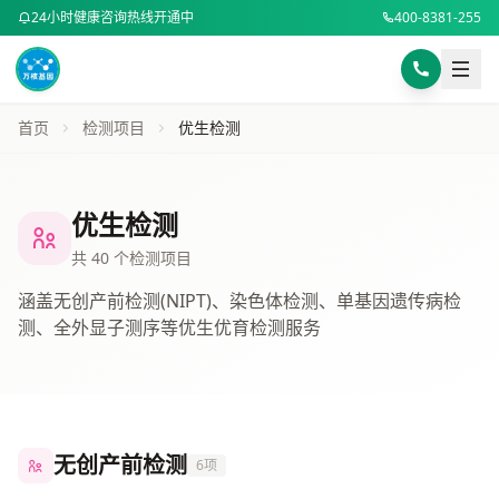
24小时健康咨询热线开通中
400-8381-255
样本采集指南
BMI计算器
首页
检测项目
优生检测
身高 (cm)
选择咨询方式
电话咨询
在线咨询
专业顾问为您解答
优生检测
体重 (kg)
电话咨询 400-8381-255
共 40 个检测项目
微信扫码咨询
涵盖无创产前检测(NIPT)、染色体检测、单基因遗传病检
或添加微信号：
DNA8494
测、全外显子测序等优生优育检测服务
微信咨询
计算BMI
复制微信号
预约健康咨询
无创产前检测
6项