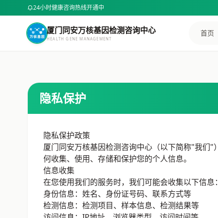
24小时健康咨询热线开通中
样本采集指南
BMI计算器
厦门同安万核基因检测咨询中心
首页
HEALTH GENE MANAGEMENT
身高 (cm)
选择咨询方式
电话咨询
在线咨询
专业顾问为您解答
隐私保护
体重 (kg)
电话咨询 400-8381-255
微信扫码咨询
隐私保护政策
或添加微信号：
DNA8494
微信咨询
厦门同安万核基因检测咨询中心（以下简称"我们
计算BMI
何收集、使用、存储和保护您的个人信息。
复制微信号
信息收集
在您使用我们的服务时，我们可能会收集以下信息
预约健康咨询
身份信息：姓名、身份证号码、联系方式等
检测信息：检测项目、样本信息、检测结果等
访问信息：IP地址、浏览器类型、访问时间等