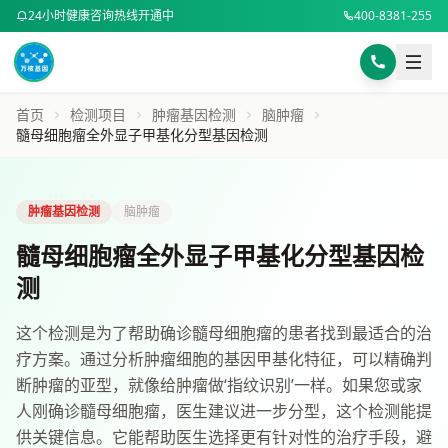
24小时健康咨询热线开通中
400-8381-255
样本采集指南
BMI计算器
首页
检测项目
肿瘤基因检测
脑肿瘤
身高 (cm)
选择咨询方式
髓母细胞瘤全外显子甲基化分型基因检测
电话咨询
在线咨询
专业顾问为您解答
体重 (kg)
肿瘤基因检测
脑肿瘤
电话咨询 400-8381-255
髓母细胞瘤全外显子甲基化分型基因检
微信扫码咨询
测
或添加微信号：
DNA8494
微信咨询
计算BMI
这个检测是为了帮助确诊髓母细胞瘤的患者找到最适合的治
复制微信号
疗方案。通过分析肿瘤细胞的基因甲基化特征，可以精确判
断肿瘤的亚型，就像给肿瘤做‘指纹识别’一样。如果您或家
预约健康咨询
人刚确诊髓母细胞瘤，医生建议进一步分型，这个检测能提
供关键信息。它能帮助医生选择更有针对性的治疗手段，避