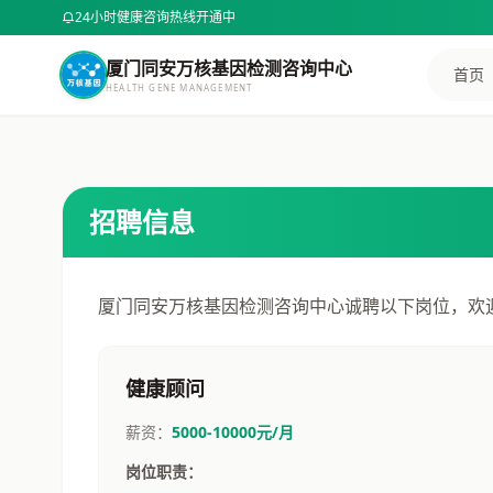
24小时健康咨询热线开通中
样本采集指南
BMI计算器
厦门同安万核基因检测咨询中心
首页
HEALTH GENE MANAGEMENT
身高 (cm)
选择咨询方式
电话咨询
在线咨询
专业顾问为您解答
招聘信息
体重 (kg)
电话咨询 400-8381-255
微信扫码咨询
厦门同安万核基因检测咨询中心诚聘以下岗位，欢
或添加微信号：
DNA8494
微信咨询
计算BMI
复制微信号
健康顾问
薪资：
5000-10000元/月
预约健康咨询
岗位职责：